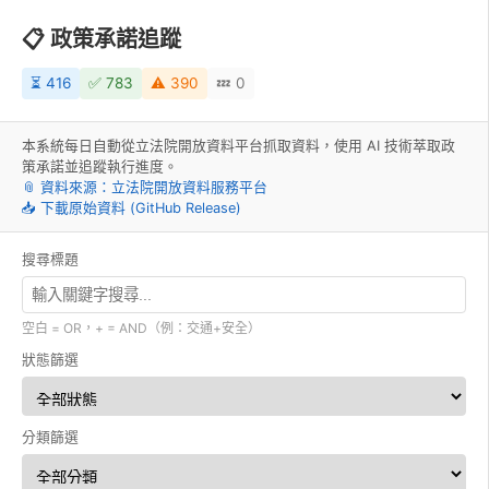
📋 政策承諾追蹤
⏳ 416
✅ 783
⚠️ 390
💤 0
本系統每日自動從立法院開放資料平台抓取資料，使用 AI 技術萃取政
策承諾並追蹤執行進度。
📎 資料來源：立法院開放資料服務平台
📥 下載原始資料 (GitHub Release)
搜尋標題
空白 = OR，+ = AND（例：交通+安全）
狀態篩選
分類篩選